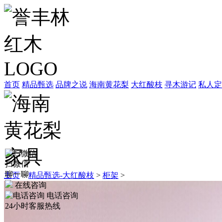
首页
精品甄选
品牌之说
海南黄花梨
大红酸枝
寻木游记
私人定
扫微信
聊一聊
主页
>
精品甄选-大红酸枝
>
柜架
>
在线咨询
电话咨询
24小时客服热线