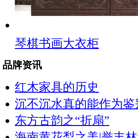
琴棋书画大衣柜
品牌资讯
红木家具的历史
沉不沉水真的能作为鉴别
东方古韵之“折扇”
海南黄花梨之美|誉丰