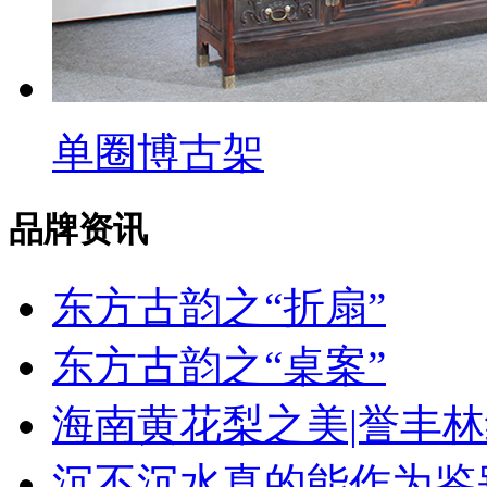
单圈博古架
品牌资讯
东方古韵之“折扇”
东方古韵之“桌案”
海南黄花梨之美|誉丰
沉不沉水真的能作为鉴别