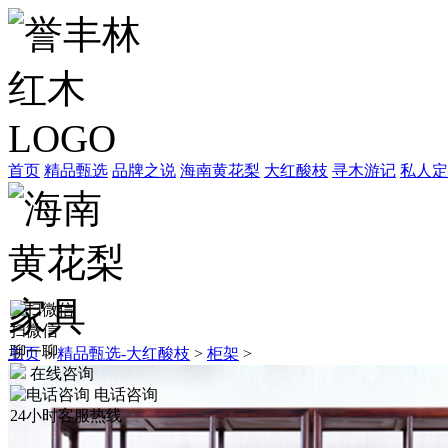
首页
精品甄选
品牌之说
海南黄花梨
大红酸枝
寻木游记
私人定
扫微信
聊一聊
主页
>
精品甄选-大红酸枝
>
柜架
>
在线咨询
电话咨询
24小时客服热线