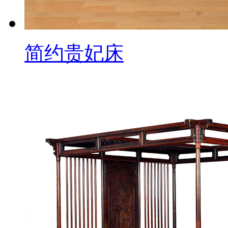
简约贵妃床