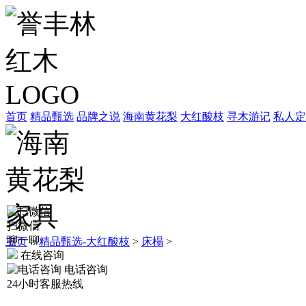
首页
精品甄选
品牌之说
海南黄花梨
大红酸枝
寻木游记
私人定
扫微信
聊一聊
主页
>
精品甄选-大红酸枝
>
床榻
>
在线咨询
电话咨询
24小时客服热线