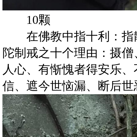
10颗
在佛教中指十利：指散
陀制戒之十个理由：摄僧
人心、有惭愧者得安乐、
信、遮今世恼漏、断后世