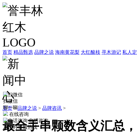
首页
精品甄选
品牌之说
海南黄花梨
大红酸枝
寻木游记
私人定
扫微信
聊一聊
主页
>
品牌之说
>
品牌咨讯
>
在线咨询
电话咨询
最全手串颗数含义汇总，
24小时客服热线