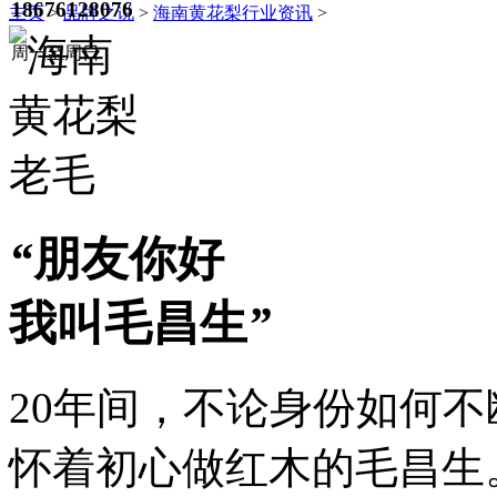
18676128076
主页
>
品牌之说
>
海南黄花梨行业资讯
>
周一至周日
“
朋友你好
我叫毛昌生
”
20年间，不论身份如何
怀着初心做红木的毛昌生